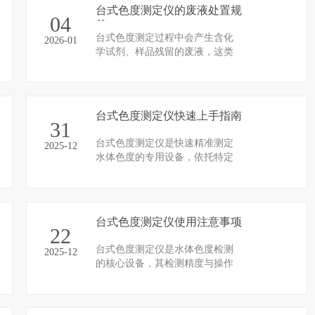
台式色度测定仪的废液处置规
04
范
台式色度测定过程中会产生含化
2026-01
学试剂、样品残留的废液，这类
废液若随意排放，会污染水体、
土壤等生态环境，甚至危害人体
健康。因此，严格遵循废液处置
规范，实施分类收集、科学处
台式色度测定仪快速上手指南
理、安全转运的全流程管控，是
31
保障实验室环境安全、践行环保
台式色度测定仪是快速精准测定
2025-12
要求的关键环节，也是色度测定
水体色度的专用设备，依托特定
工作规范化开展的重要组成部
试剂与水体色度物质的反应特性
分。
实现定量分析，广泛应用于水环
境监测等场景。本指南聚焦快速
上手核心需求，梳理关键操作流
台式色度测定仪使用注意事项
程与核心要点，帮助使用者在短
22
时间内掌握规范操作方法，保障
台式色度测定仪是水体色度检测
2025-12
检测工作高效开展。
的核心设备，其检测精度与操作
规范性直接相关。为保障检测数
据的准确性、重复性及设备的稳
定运行，需严格遵循全流程使用