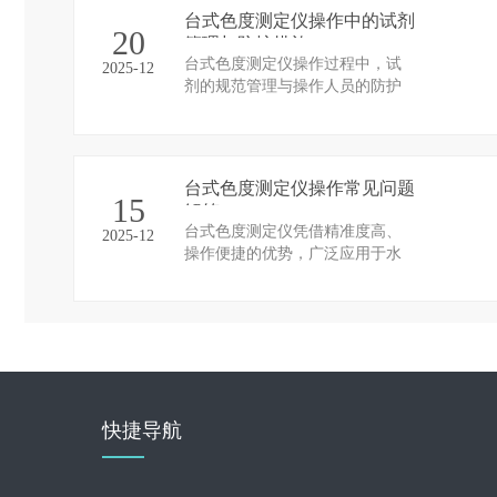
常见操作问题，快速采取针对性
台式色度测定仪操作中的试剂
解决方法，是保障检测工作高效
20
管理与防护措施
推进、数据精准可靠的核心。以
台式色度测定仪操作过程中，试
2025-12
下梳理设备常见操作问题及对应
剂的规范管理与操作人员的防护
解决策略，为实操提供技术指
措施是保障检测工作安全、精准
引。
开展的关键。试剂作为检测反应
的核心载体，其质量稳定性直接
影响检测结果的可靠性；而检测
台式色度测定仪操作常见问题
所用试剂多具有腐蚀性、刺激性
15
解答
等特性，规范防护可有效规避安
台式色度测定仪凭借精准度高、
2025-12
全风险。因此，需建立全流程试
操作便捷的优势，广泛应用于水
剂管理体系，配套完善的防护措
质色度检测工作。在实际操作过
施，实现检测工作的安全与精准
程中，受样品处理、试剂使用、
双重保障。
仪器调试等因素影响，易出现各
类问题，直接影响检测结果的准
确性。以下针对操作中的常见问
题，从问题成因、解决办法等方
面进行详细解答，为规范操作、
快捷导航
保障检测质量提供参考。