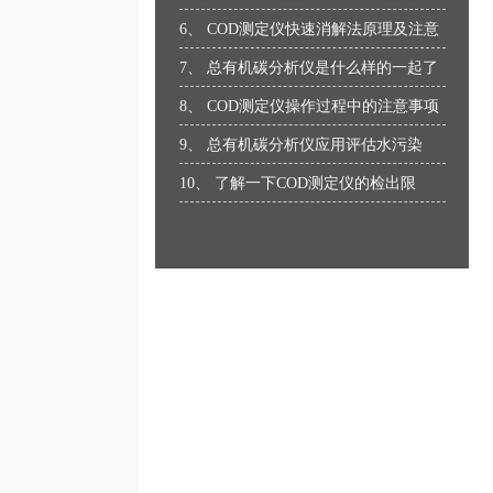
项
6、 COD测定仪快速消解法原理及注意
事项
7、 总有机碳分析仪是什么样的一起了
解一下
8、 COD测定仪操作过程中的注意事项
9、 总有机碳分析仪应用评估水污染
10、 了解一下COD测定仪的检出限