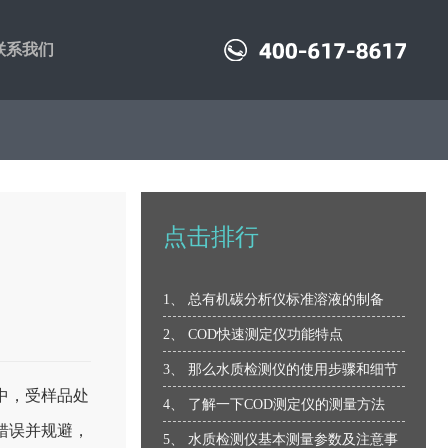
联系我们
点击排行
1、 总有机碳分析仪标准溶液的制备
2、 COD快速测定仪功能特点
3、 那么水质检测仪的使用步骤和细节
中，受样品处
分析
4、 了解一下COD测定仪的测量方法
错误并规避，
5、 水质检测仪基本测量参数及注意事