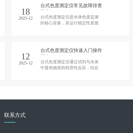
注意事项，规避操作不当、环境
台式色度测定仪常见故障排查
干扰、试剂失效等因素引发的检
18
指南
测偏差或设备故障，确保检测工
台式色度测定仪是水体色度监测
2025-12
作科学高效推进。
的核心设备，其运行稳定性直接
影响监测数据的准确性。在使用
过程中，受试剂质量、操作规
范、环境条件及设备损耗等因素
影响，易出现各类故障。建立科
台式色度测定仪快速入门操作
学的故障排查流程，快速定位并
12
指南
解决问题，是保障仪器正常运
台式色度测定仪通过试剂与水体
2025-12
行、提升监测工作效能的关键。
中显色物质的特异性反应，结合
以下为该仪器常见故障的排查思
光学检测原理实现色度定量分
路与解决措施，为规范运维提供
析，是实验室水质色度检测的常
技术参考。
用设备。快速入门操作需遵循标
准化流程，兼顾操作规范性与数
据准确性，核心步骤如下：
联系方式