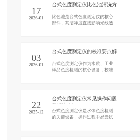
台式色度测定仪比色池清洗方
17
法及要点
比色池是台式色度测定仪的核心
2026-01
部件，其洁净度直接影响光线透
过率与检测精度，残留污染物会
导致基线漂移、测定结果失真。
科学规范的清洗流程是保障检测
准确性的关键，需遵循“按需选
台式色度测定仪的校准要点解
剂、轻柔操作、彻底干燥、避免
03
析
损伤”原则，结合污染程度针对性
台式色度测定仪作为水质、工业
2026-01
处理，具体要点如下。
样品色度检测的核心设备，校准
工作的科学性直接决定测量结果
的准确性与可比性。色度测定的
校准需围绕仪器光学性能、反应
体系适配性、数据响应稳定性等
台式色度测定仪常见操作问题
核心维度，建立标准化校准流
22
及解决方法
程，通过精准管控关键环节，消
台式色度测定仪是水体色度检测
2025-12
除系统误差，保障检测数据的可
的关键设备，操作过程中易受试
靠有效。
剂状态、操作规范、设备性能等
因素影响，出现各类问题，导致
检测中断或结果失真。精准识别